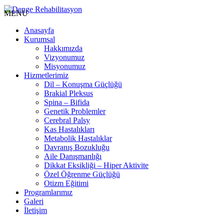
MENU
Anasayfa
Kurumsal
Hakkımızda
Vizyonumuz
Misyonumuz
Hizmetlerimiz
Dil – Konuşma Güçlüğü
Brakial Pleksus
Spina – Bifida
Genetik Problemler
Cerebral Palsy
Kas Hastalıkları
Metabolik Hastalıklar
Davranış Bozukluğu
Aile Danışmanlığı
Dikkat Eksikliği – Hiper Aktivite
Özel Öğrenme Güçlüğü
Otizm Eğitimi
Programlarımız
Galeri
İletişim