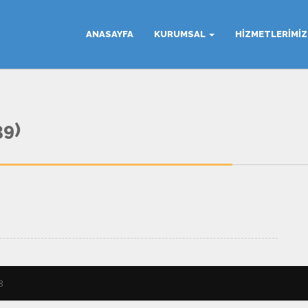
ANASAYFA
KURUMSAL
HIZMETLERIMI
9)
8