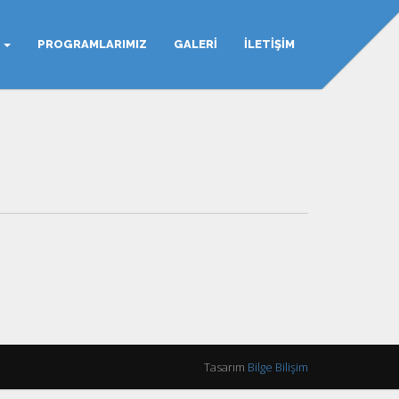
Z
PROGRAMLARIMIZ
GALERI
İLETIŞIM
Tasarım
Bilge Bilişim