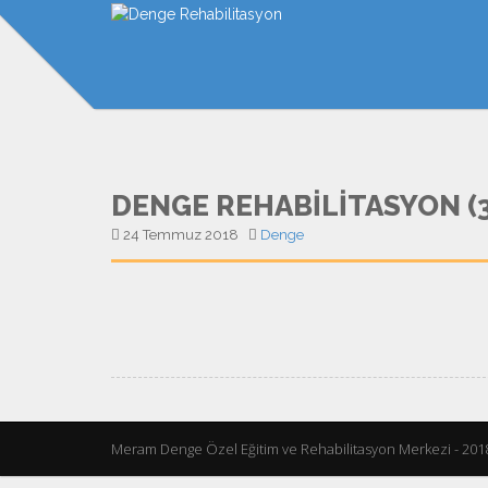
DENGE REHABILITASYON (3
24 Temmuz 2018
Denge
Meram Denge Özel Eğitim ve Rehabilitasyon Merkezi - 201