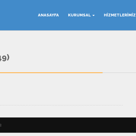
ANASAYFA
KURUMSAL
HIZMETLERIMI
49)
8