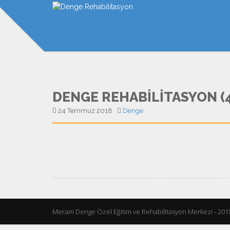
DENGE REHABILITASYON (
24 Temmuz 2018
Denge
Meram Denge Özel Eğitim ve Rehabilitasyon Merkezi - 201