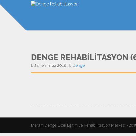
DENGE REHABILITASYON (6
24 Temmuz 2018
Denge
Meram Denge Özel Eğitim ve Rehabilitasyon Merkezi - 201