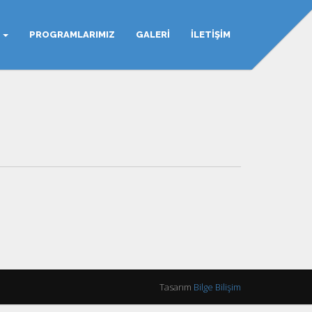
Z
PROGRAMLARIMIZ
GALERI
İLETIŞIM
Tasarım
Bilge Bilişim