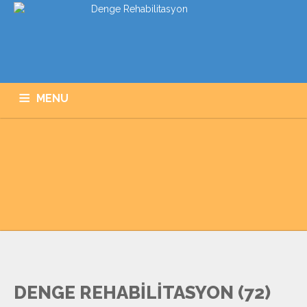
MENU
ANASAYFA
KURUMSAL
HIZMETLERIMIZ
PROGRAMLARIMIZ
GALERI
İLETIŞIM
DENGE REHABILITASYON (72)