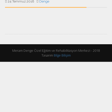
24 Temmuz 2018
Denge
Meram Denge Özel Eğitim ve Rehabilitasyon Merkezi - 2018
Tasarım
Bilge Bilişim