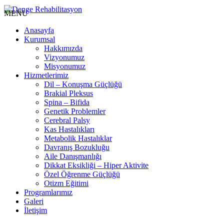
MENU
Anasayfa
Kurumsal
Hakkımızda
Vizyonumuz
Misyonumuz
Hizmetlerimiz
Dil – Konuşma Güçlüğü
Brakial Pleksus
Spina – Bifida
Genetik Problemler
Cerebral Palsy
Kas Hastalıkları
Metabolik Hastalıklar
Davranış Bozukluğu
Aile Danışmanlığı
Dikkat Eksikliği – Hiper Aktivite
Özel Öğrenme Güçlüğü
Otizm Eğitimi
Programlarımız
Galeri
İletişim