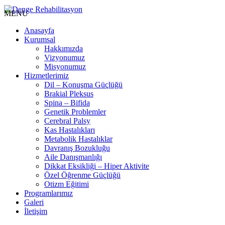
MENU
Anasayfa
Kurumsal
Hakkımızda
Vizyonumuz
Misyonumuz
Hizmetlerimiz
Dil – Konuşma Güçlüğü
Brakial Pleksus
Spina – Bifida
Genetik Problemler
Cerebral Palsy
Kas Hastalıkları
Metabolik Hastalıklar
Davranış Bozukluğu
Aile Danışmanlığı
Dikkat Eksikliği – Hiper Aktivite
Özel Öğrenme Güçlüğü
Otizm Eğitimi
Programlarımız
Galeri
İletişim