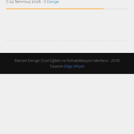
24 Temmuz 2018
Denge
Meram Denge Özel Eğitim ve Rehabilitasyon Merkezi - 2018
Tasarım
Bilge Bilişim