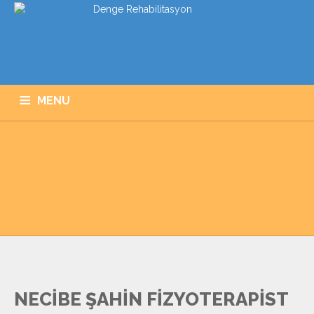
MENU
ANASAYFA
KURUMSAL
HIZMETLERIMIZ
PROGRAMLARIMIZ
GALERI
İLETIŞIM
NECİBE ŞAHİN FİZYOTERAPİST