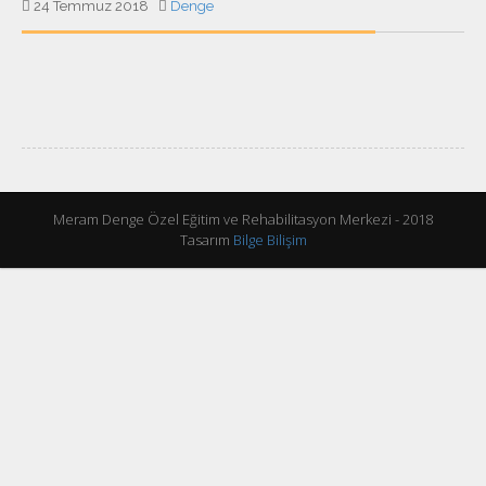
24 Temmuz 2018
Denge
Meram Denge Özel Eğitim ve Rehabilitasyon Merkezi - 2018
Tasarım
Bilge Bilişim