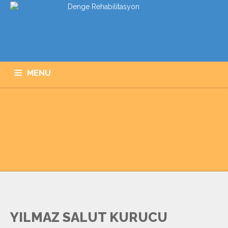
MENU
ANASAYFA
KURUMSAL
HIZMETLERIMIZ
PROGRAMLARIMIZ
GALERI
İLETIŞIM
YILMAZ SALUT KURUCU